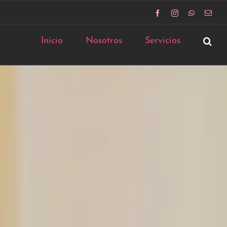
Facebook
Instagram
WhatsApp
Corr
elect
Inicio
Nosotros
Servicios