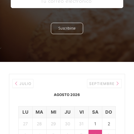
Suscribirse
JULIO
SEPTIEMBRE
AGOSTO 2026
LU
MA
MI
JU
VI
SA
DO
27
28
29
30
31
1
2