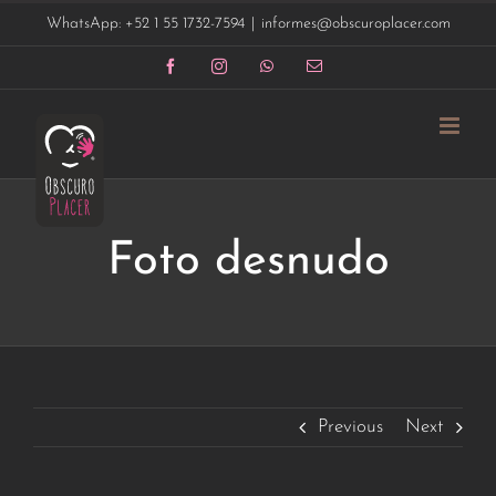
Saltar
WhatsApp: +52 1 55 1732-7594
|
informes@obscuroplacer.com
al
contenido
Facebook
Instagram
WhatsApp
Correo
electrónico
Foto desnudo
Previous
Next