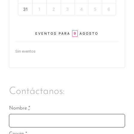
31
1
2
3
4
5
6
9
EVENTOS PARA
AGOSTO
Sin eventos
Contáctanos:
Nombre
*
Correo
*