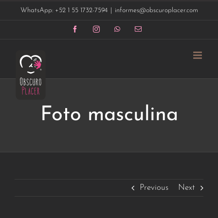
Saltar
WhatsApp: +52 1 55 1732-7594
|
informes@obscuroplacer.com
al
contenido
Facebook
Instagram
WhatsApp
Correo
electrónico
Foto masculina
Previous
Next