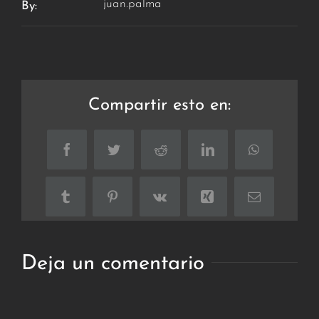
juan.palma
By:
Compartir esto en:
Facebook
Twitter
Reddit
LinkedIn
WhatsApp
Tumblr
Pinterest
Vk
Xing
Correo
electrónico
Deja un comentario