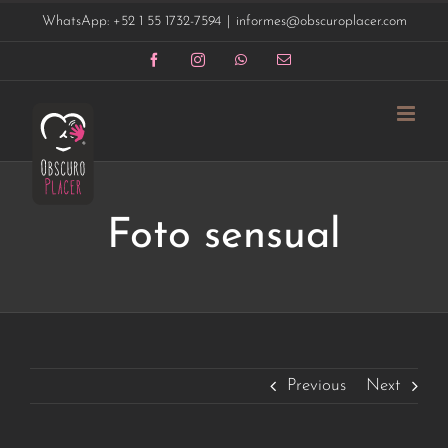
Saltar
WhatsApp: +52 1 55 1732-7594
|
informes@obscuroplacer.com
al
contenido
Facebook
Instagram
WhatsApp
Correo
electrónico
Foto sensual
Previous
Next