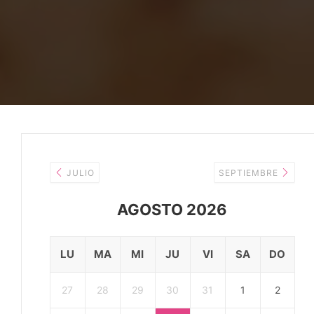
JULIO
SEPTIEMBRE
AGOSTO 2026
LU
MA
MI
JU
VI
SA
DO
27
28
29
30
31
1
2