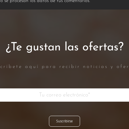
 se procesan los datos de tus comentarios.
¿Te gustan las ofertas?
críbete aquí para recibir noticias y ofe
Suscribirse