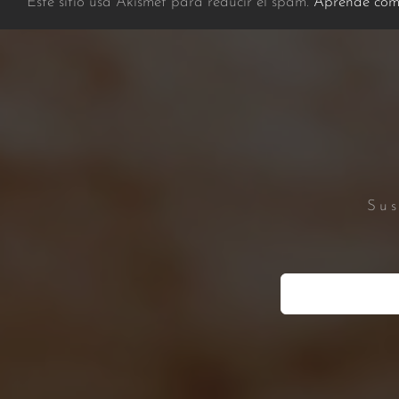
Este sitio usa Akismet para reducir el spam.
Aprende cómo
Sus