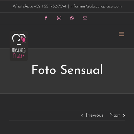
Saltar
WhatsApp: +52 1 55 1732-7594
|
informes@obscuroplacer.com
al
contenido
Facebook
Instagram
WhatsApp
Correo
electrónico
Foto Sensual
Previous
Next