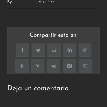
juan.palma
By:
Compartir esto en:
Facebook
Twitter
Reddit
LinkedIn
WhatsApp
Tumblr
Pinterest
Vk
Xing
Correo
electrónico
Deja un comentario