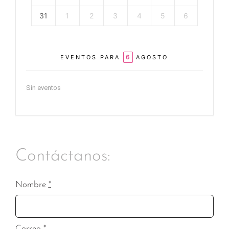
31
1
2
3
4
5
6
6
EVENTOS PARA
AGOSTO
Sin eventos
Contáctanos:
Nombre
*
Correo
*