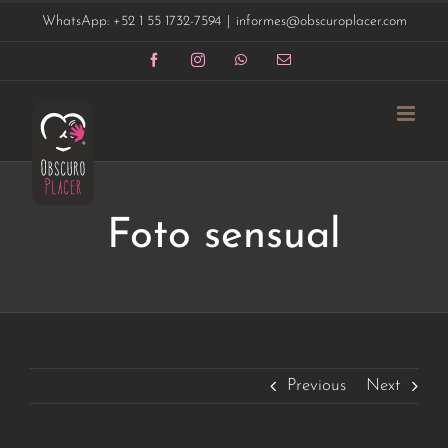
Saltar
WhatsApp: +52 1 55 1732-7594
|
informes@obscuroplacer.com
al
contenido
Facebook
Instagram
WhatsApp
Correo
electrónico
Foto sensual
Previous
Next