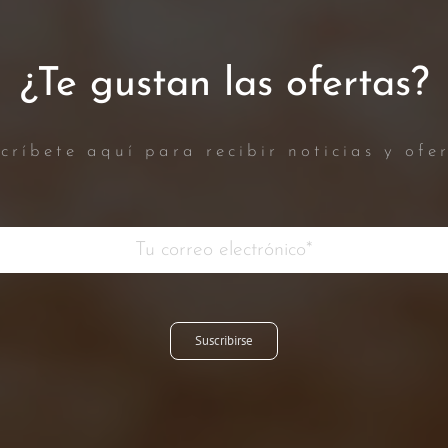
¿Te gustan las ofertas?
críbete aquí para recibir noticias y ofe
Suscribirse