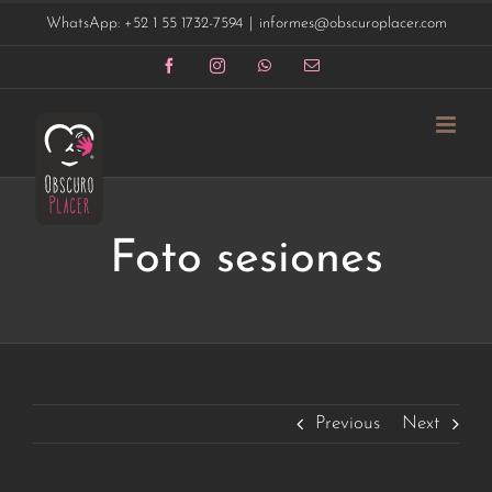
Saltar
WhatsApp: +52 1 55 1732-7594
|
informes@obscuroplacer.com
al
contenido
Facebook
Instagram
WhatsApp
Correo
electrónico
Foto sesiones
Previous
Next