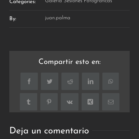
Galeria Sesiones Fotográficas
Categories:
juan.palma
By:
Compartir esto en:
Facebook
Twitter
Reddit
LinkedIn
WhatsApp
Tumblr
Pinterest
Vk
Xing
Correo
electrónico
Deja un comentario