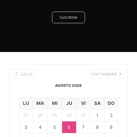
Suscribirse
JULIO
SEPTIEMBRE
AGOSTO 2026
LU
MA
MI
JU
VI
SA
DO
27
28
29
30
31
1
2
3
4
5
6
7
8
9