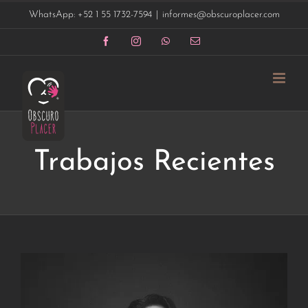
Saltar
WhatsApp: +52 1 55 1732-7594
|
informes@obscuroplacer.com
al
contenido
Facebook
Instagram
WhatsApp
Correo
electrónico
Trabajos Recientes