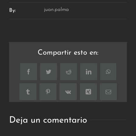
juan.palma
By:
Compartir esto en:
Facebook
Twitter
Reddit
LinkedIn
WhatsApp
Tumblr
Pinterest
Vk
Xing
Correo
electrónico
Deja un comentario