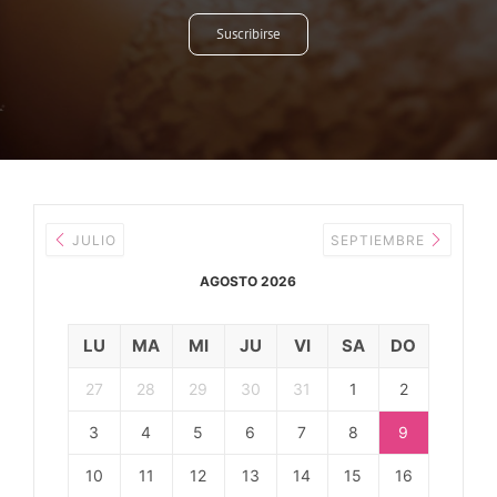
Suscribirse
JULIO
SEPTIEMBRE
AGOSTO 2026
LU
MA
MI
JU
VI
SA
DO
27
28
29
30
31
1
2
3
4
5
6
7
8
9
10
11
12
13
14
15
16