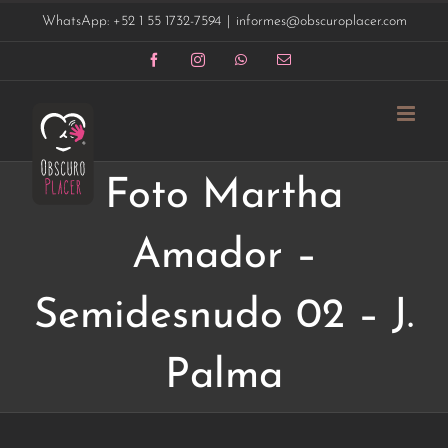
Saltar
WhatsApp: +52 1 55 1732-7594
|
informes@obscuroplacer.com
al
contenido
Facebook
Instagram
WhatsApp
Correo
electrónico
Foto Martha
Amador –
Semidesnudo 02 – J.
Palma